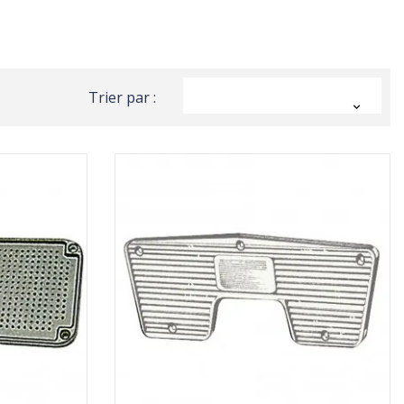
Trier par :
