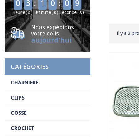
0
3
:
1
0
:
0
9
Heure(s)
Minute(s)
Seconde(s)
Nous expédions
votre colis
Il y a 3 pr
aujourd'hui
CATÉGORIES
CHARNIERE
CLIPS
COSSE
CROCHET