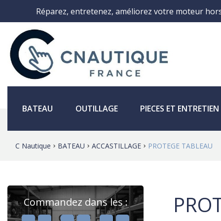
Réparez, entretenez, améliorez votre moteur hor
BATEAU
OUTILLAGE
PIECES ET ENTRETIE
C Nautique
BATEAU
ACCASTILLAGE
PROTEGE TABLEAU
PROT
Commandez dans les :
,
,