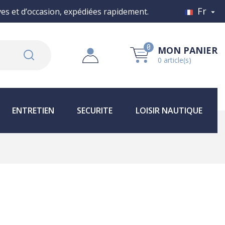
Fr
s et d’occasion, expédiées rapidement.

0
MON PANIER
0 article(s)
ENTRETIEN
SECURITE
LOISIR NAUTIQUE