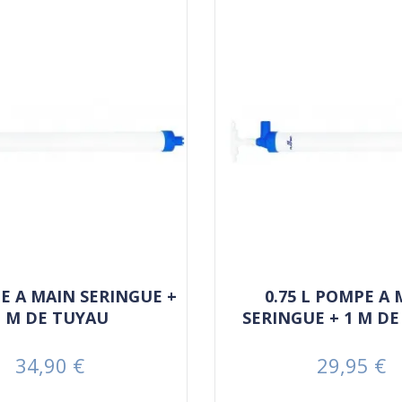
E A MAIN SERINGUE +
0.75 L POMPE A
1 M DE TUYAU
SERINGUE + 1 M D
34,90 €
29,95 €
Prix
Prix