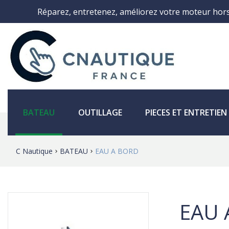
Réparez, entretenez, améliorez votre moteur hor
BATEAU
OUTILLAGE
PIECES ET ENTRETIE
C Nautique
BATEAU
EAU A BORD
EAU 