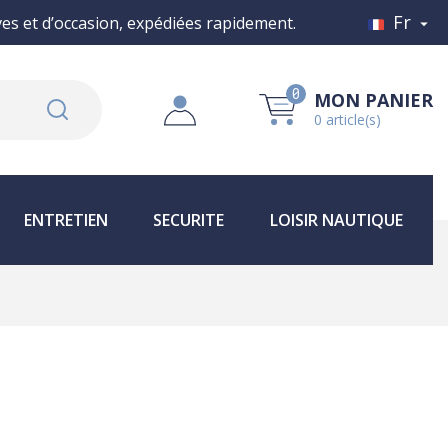
Fr
s et d’occasion, expédiées rapidement.

0
MON PANIER
0 article(s)
ENTRETIEN
SECURITE
LOISIR NAUTIQUE