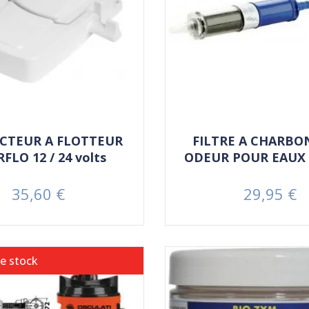
CTEUR A FLOTTEUR
FILTRE A CHARBO
FLO 12 / 24 volts
ODEUR POUR EAUX
35,60 €
29,95 €
Prix
Prix
e stock