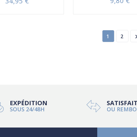
9,80 €
34,95 €
Prix
Prix
1
2
EXPÉDITION
SATISFAI
SOUS 24/48H
OU REMBO