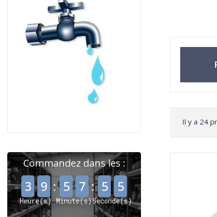
Il y a 24 p
Commandez dans les :
,
,
3
9
:
5
7
:
5
4
Heure(s)
Minute(s)
Seconde(s)