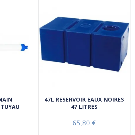
 MAIN
47L RESERVOIR EAUX NOIRES
E TUYAU
47 LITRES
65,80 €
Prix