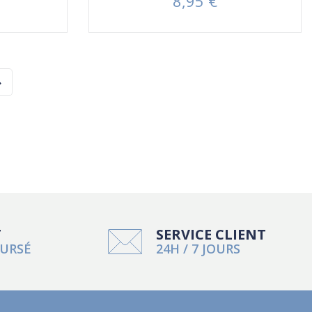
8,95 €
Prix

T
SERVICE CLIENT
URSÉ
24H / 7 JOURS