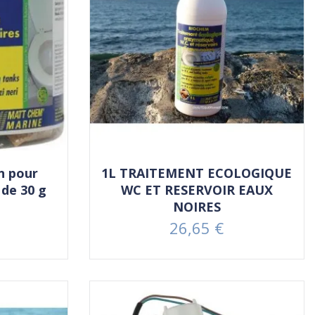
n pour
1L TRAITEMENT ECOLOGIQUE
 de 30 g
WC ET RESERVOIR EAUX
NOIRES
26,65 €
Prix