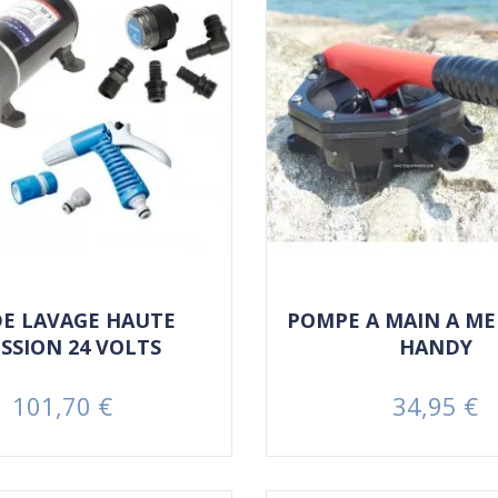
DE LAVAGE HAUTE
POMPE A MAIN A M
SSION 24 VOLTS
HANDY
101,70 €
34,95 €
Prix
Prix