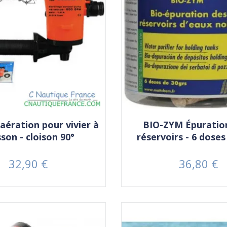
aération pour vivier à
BIO-ZYM Épuratio
son - cloison 90°
réservoirs - 6 doses
32,90 €
36,80 €
Prix
Prix