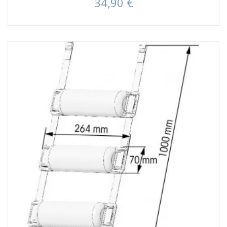
34,90 €
Prezzo