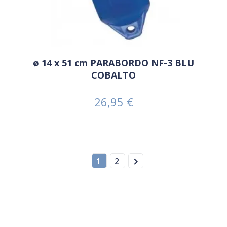
ø 14 x 51 cm PARABORDO NF-3 BLU
COBALTO
26,95 €
Prezzo

1
2