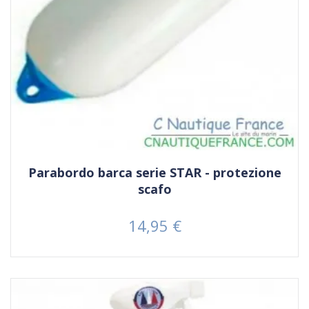
Parabordo barca serie STAR - protezione
scafo
14,95 €
Prezzo