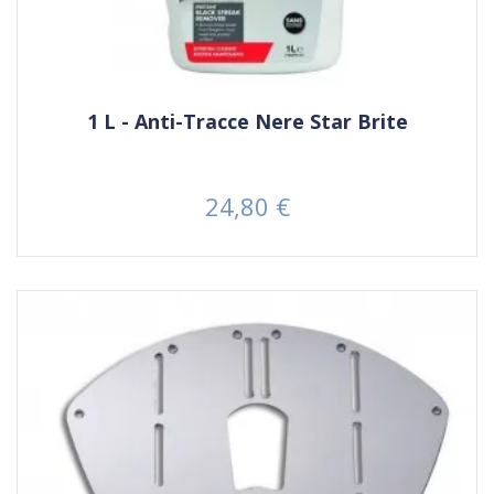
1 L - Anti-Tracce Nere Star Brite
24,80 €
Prezzo