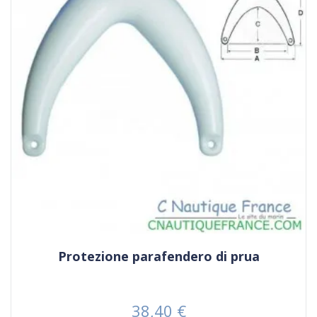
Protezione parafendero di prua
38,40 €
Prezzo