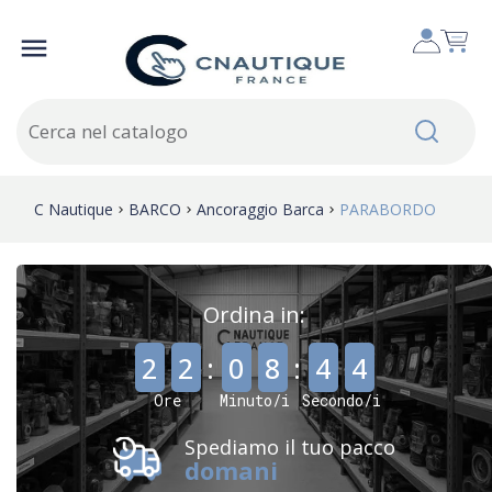

C Nautique
BARCO
Ancoraggio Barca
PARABORDO
Ordina in:
,
,
2
2
:
0
8
:
4
2
Ore
Minuto/i
Secondo/i
Spediamo il tuo pacco
domani