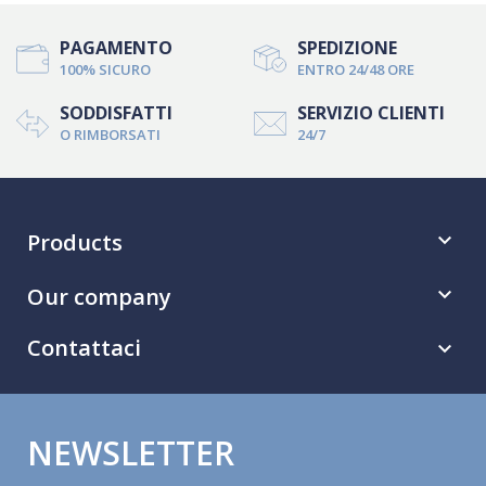
PAGAMENTO
SPEDIZIONE
100% SICURO
ENTRO 24/48 ORE
SODDISFATTI
SERVIZIO CLIENTI
O RIMBORSATI
24/7
Products

Our company

Contattaci

NEWSLETTER