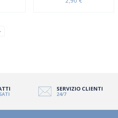
2,90 €
Prezzo

ATTI
SERVIZIO CLIENTI
SATI
24/7