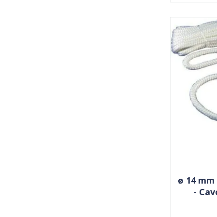
ø 14 mm 
- Cav