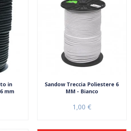
to in
Sandow Treccia Poliestere 6
- 6 mm
MM - Bianco
1,00 €
Prezzo