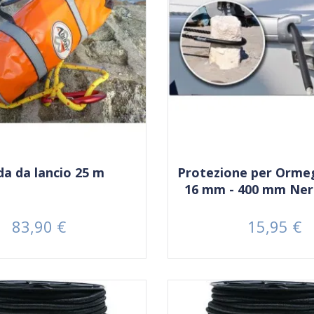
da da lancio 25 m
Protezione per Ormeg
16 mm - 400 mm Nero
83,90 €
15,95 €
Prezzo
Prezzo