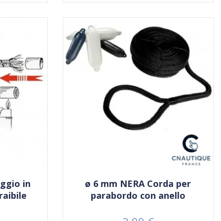
ggio in
ø 6 mm NERA Corda per
aibile
parabordo con anello