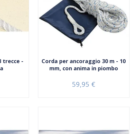
3 trecce -
Corda per ancoraggio 30 m - 10
za
mm, con anima in piombo
59,95 €
Prezzo