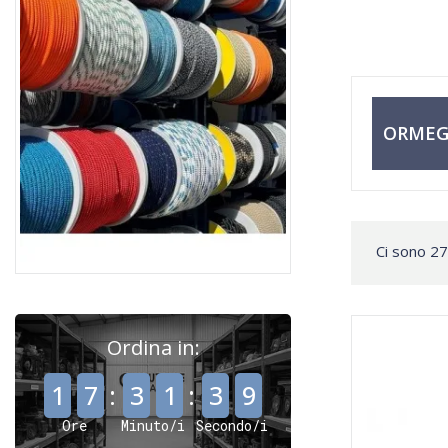
ORMEG
Ci sono 27
Ordina in:
,
,
1
7
:
3
1
:
3
8
Ore
Minuto/i
Secondo/i