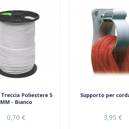
Treccia Poliestere 5
Supporto per corda
MM - Bianco
0,70 €
3,95 €
Prezzo
Prezzo