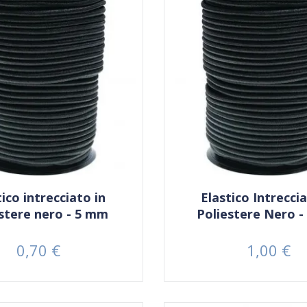
tico intrecciato in
Elastico Intreccia
estere nero - 5 mm
Poliestere Nero 
0,70 €
1,00 €
Prezzo
Prezzo