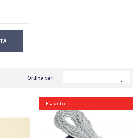
TTA
Ordina per:

Esaurito