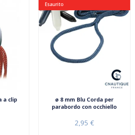
Esaurito
 a clip
ø 8 mm Blu Corda per
parabordo con occhiello
2,95 €
Prezzo