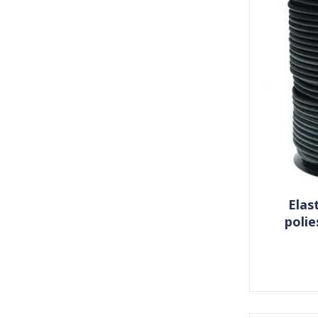
Elas
poli