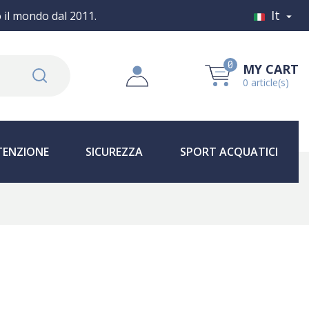
It
o il mondo dal 2011.

0
MY CART
0 article(s)
ENZIONE
SICUREZZA
SPORT ACQUATICI