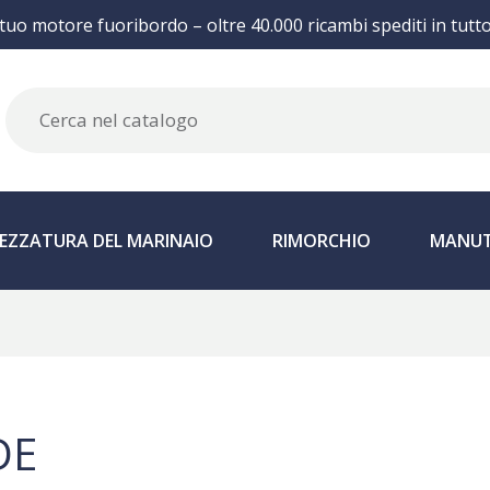
 tuo motore fuoribordo – oltre 40.000 ricambi spediti in tutt
EZZATURA DEL MARINAIO
RIMORCHIO
MANUT
DE