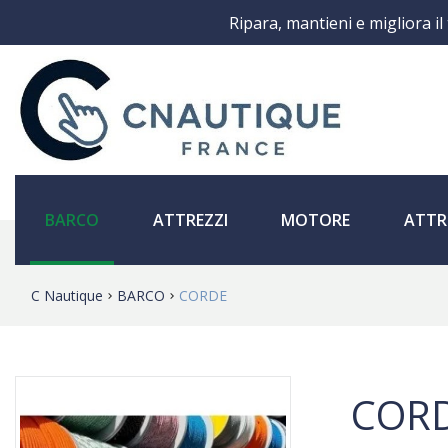
Ripara, mantieni e migliora il
BARCO
ATTREZZI
MOTORE
ATTR
C Nautique
BARCO
CORDE
COR