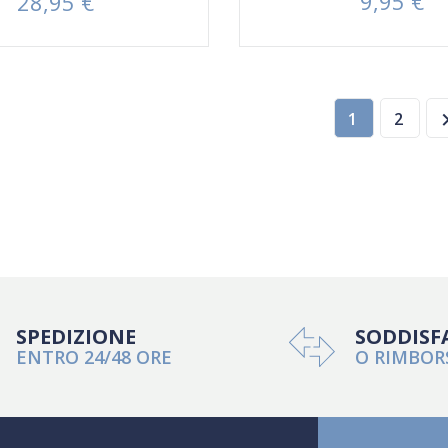
9,95 €
28,95 €
Prezzo
Prezzo
1
2
SPEDIZIONE
SODDISF
ENTRO 24/48 ORE
O RIMBOR