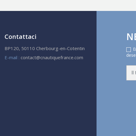
N
Contattaci
BP120, 50110 Cherbourg-en-Cotentin
E
deser
E-mail :
contact@cnautiquefrance.com