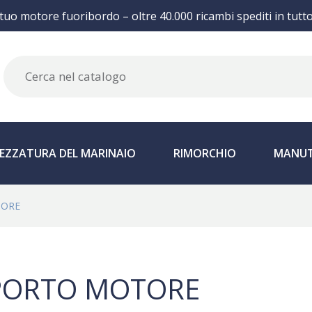
 tuo motore fuoribordo – oltre 40.000 ricambi spediti in tutt
EZZATURA DEL MARINAIO
RIMORCHIO
MANUT
TORE
PORTO MOTORE