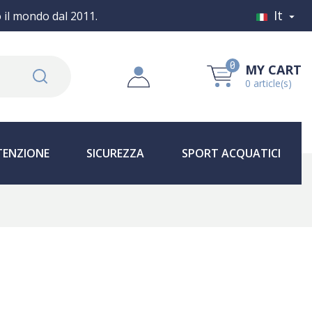
It
o il mondo dal 2011.

0
MY CART
0 article(s)
ENZIONE
SICUREZZA
SPORT ACQUATICI