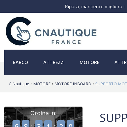
Ripara, mantieni e migliora il
BARCO
ATTREZZI
MOTORE
ATTR
C Nautique
MOTORE
MOTORE INBOARD
SUPPORTO MO
Ordina in:
SUP
,
,
6
8
:
3
1
:
2
0