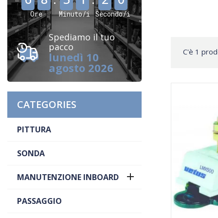
Ore
Minuto/i
Secondo/i
Spediamo il tuo
pacco
C'è 1 prod
lunedì 10
agosto 2026
CATEGORIES
PITTURA
SONDA

MANUTENZIONE INBOARD
PASSAGGIO