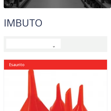
IMBUTO

Esaurito