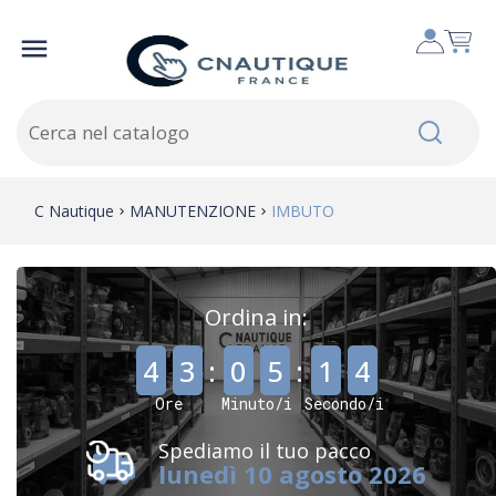

C Nautique
MANUTENZIONE
IMBUTO
Ordina in:
,
,
4
3
:
0
5
:
1
4
Ore
Minuto/i
Secondo/i
Spediamo il tuo pacco
lunedì 10 agosto 2026