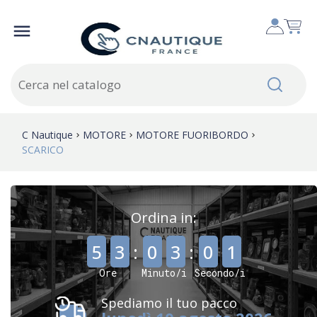

C Nautique
MOTORE
MOTORE FUORIBORDO
SCARICO
Ordina in:
,
,
5
3
:
0
3
:
0
1
Ore
Minuto/i
Secondo/i
Spediamo il tuo pacco