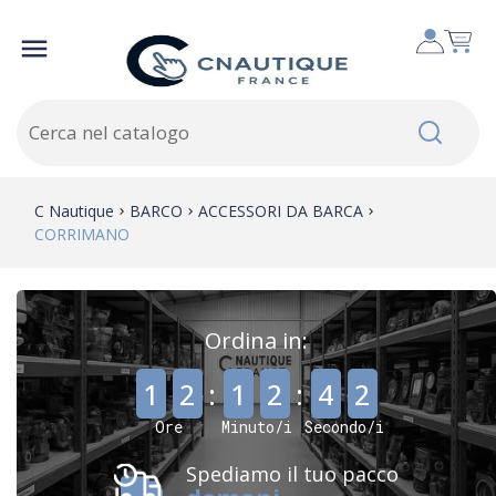

C Nautique
BARCO
ACCESSORI DA BARCA
CORRIMANO
Ordina in:
,
,
1
2
:
1
2
:
4
2
Ore
Minuto/i
Secondo/i
Spediamo il tuo pacco