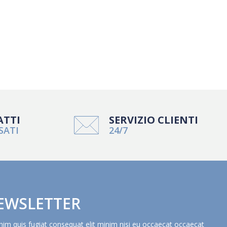
ATTI
SERVIZIO CLIENTI
SATI
24/7
EWSLETTER
nim quis fugiat consequat elit minim nisi eu occaecat occaecat