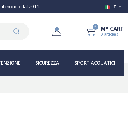
It
o il mondo dal 2011.

0
MY CART
0 article(s)
ENZIONE
SICUREZZA
SPORT ACQUATICI