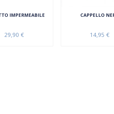
TTO IMPERMEABILE
CAPPELLO NE
29,90 €
14,95 €
Prezzo
Prezzo