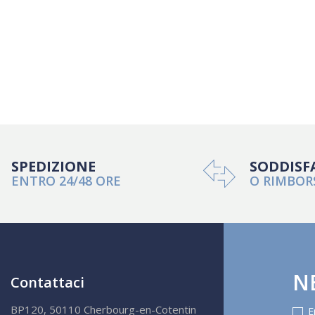
SPEDIZIONE
SODDISF
ENTRO 24/48 ORE
O RIMBOR
N
Contattaci
BP120, 50110 Cherbourg-en-Cotentin
E