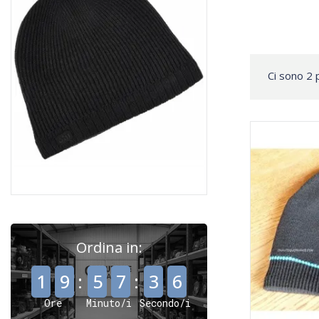
Ci sono 2 
Ordina in:
,
,
1
9
:
5
7
:
3
6
Ore
Minuto/i
Secondo/i