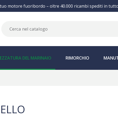
 tuo motore fuoribordo – oltre 40.000 ricambi spediti in tutt
EZZATURA DEL MARINAIO
RIMORCHIO
MANUT
ELLO