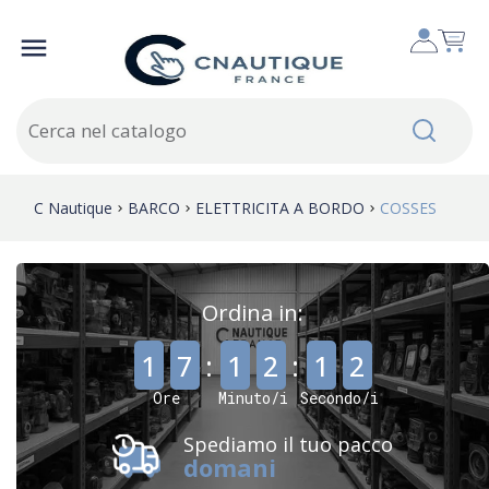

C Nautique
BARCO
ELETTRICITA A BORDO
COSSES
Ordina in:
,
,
1
7
:
1
2
:
1
2
Ore
Minuto/i
Secondo/i
Spediamo il tuo pacco
domani