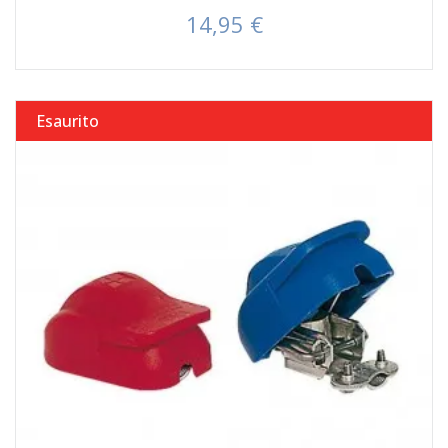
14,95 €
Prezzo
Esaurito