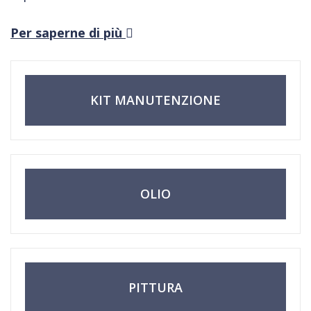
Dai piccoli problemi alla grande manutenzione,
Per saperne di più
migliaia di diportisti si affidano già a noi.
Devi cambiare una girante o fare un cambio
d’olio piede? C’è tutto, anche per i neofiti!
KIT MANUTENZIONE
OLIO
PITTURA