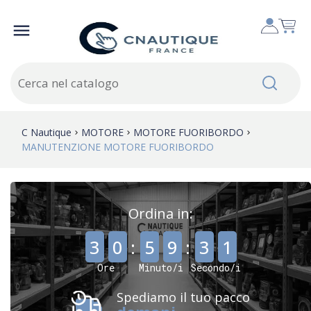

C Nautique
MOTORE
MOTORE FUORIBORDO
MANUTENZIONE MOTORE FUORIBORDO
Ordina in:
,
,
3
0
:
5
9
:
3
0
Ore
Minuto/i
Secondo/i
Spediamo il tuo pacco