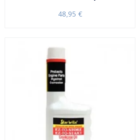
48,95 €
Prezzo