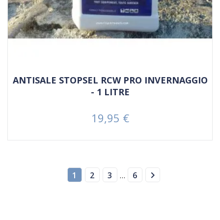
ANTISALE STOPSEL RCW PRO INVERNAGGIO
- 1 LITRE
19,95 €
Prezzo

1
2
3
…
6