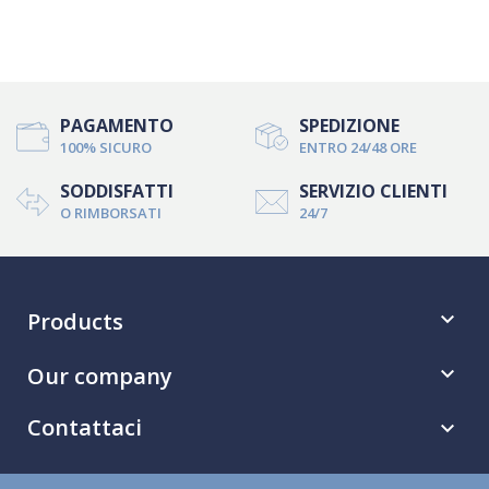
PAGAMENTO
SPEDIZIONE
100% SICURO
ENTRO 24/48 ORE
SODDISFATTI
SERVIZIO CLIENTI
O RIMBORSATI
24/7
Products

Our company

Contattaci
