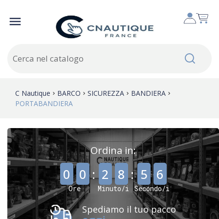

C Nautique
BARCO
SICUREZZA
BANDIERA
PORTABANDIERA
Ordina in:
,
,
0
0
:
2
8
:
5
6
Ore
Minuto/i
Secondo/i
Spediamo il tuo pacco