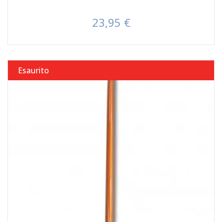
23,95 €
Prezzo
Esaurito