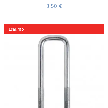
3,50 €
Prezzo
Esaurito