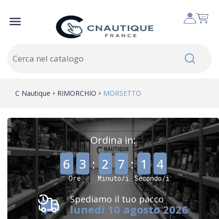

C Nautique
RIMORCHIO
MORSETTO
Ordina in:
,
,
6
3
:
2
7
:
1
4
Ore
Minuto/i
Secondo/i
Spediamo il tuo pacco
lunedì 10 agosto 2026