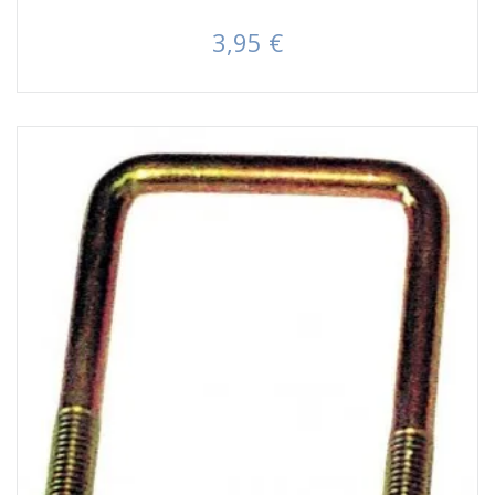
3,95 €
Prezzo