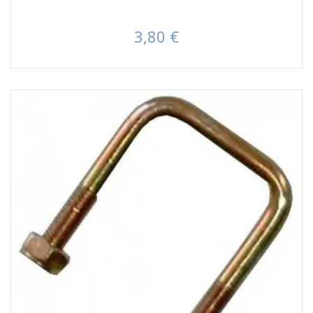
3,80 €
Prezzo