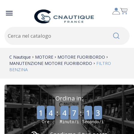

C Nautique
MOTORE
MOTORE FUORIBORDO
MANUTENZIONE MOTORE FUORIBORDO
FILTRO
BENZINA
Ordina in:
,
,
1
4
:
4
7
:
1
2
Ore
Minuto/i
Secondo/i