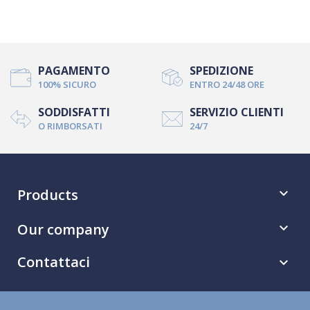
PAGAMENTO
SPEDIZIONE
100% SICURO
ENTRO 24/48 ORE
SODDISFATTI
SERVIZIO CLIENTI
O RIMBORSATI
24/7
Products

Our company

Contattaci
