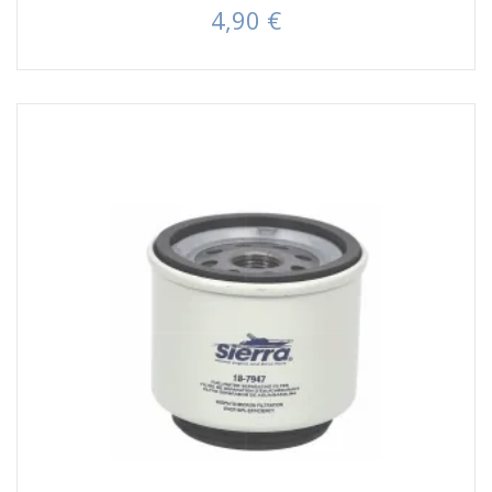
4,90 €
Prezzo