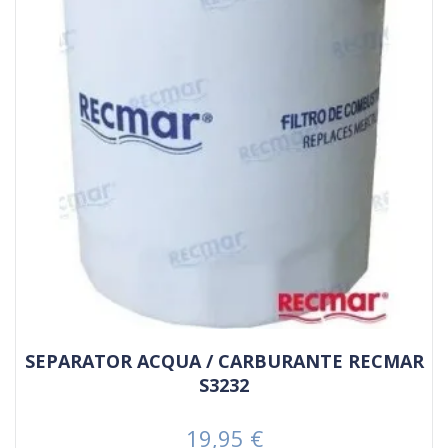
SEPARATOR ACQUA / CARBURANTE RECMAR
S3232
19,95 €
Prezzo