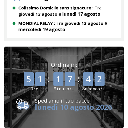
Colissimo Domicile sans signature :
Tra
e
lunedì 17 agosto
giovedì 13 agosto
e
MONDIAL RELAY :
Tra
giovedì 13 agosto
mercoledì 19 agosto
Ordina in:
,
,
5
1
:
1
7
:
4
2
Ore
Minuto/i
Secondo/i
Spediamo il tuo pacco
lunedì 10 agosto 2026