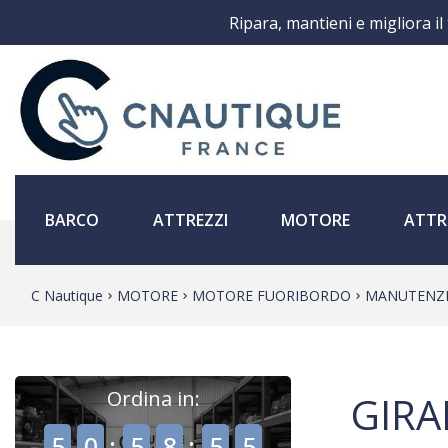
Ripara, mantieni e migliora il
BARCO
ATTREZZI
MOTORE
ATTR
C Nautique
MOTORE
MOTORE FUORIBORDO
MANUTENZ
Ordina in:
GIRA
,
,
5
0
:
5
8
:
5
5