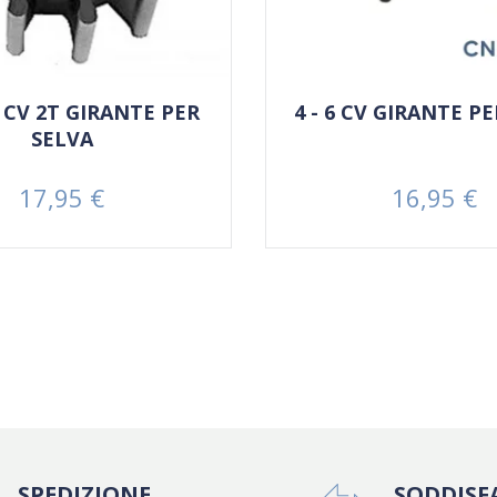
0 CV 2T GIRANTE PER
4 - 6 CV GIRANTE P
SELVA
17,95 €
16,95 €
Prezzo
Prezzo
SPEDIZIONE
SODDISF