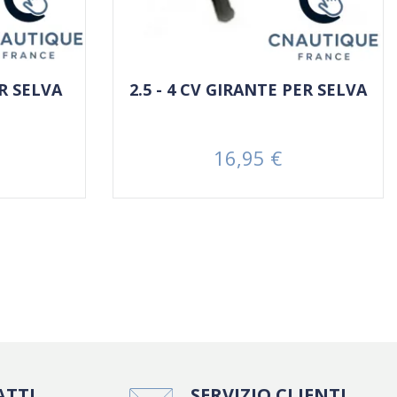
ER SELVA
2.5 - 4 CV GIRANTE PER SELVA
16,95 €
Prezzo
ATTI
SERVIZIO CLIENTI