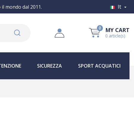
It
o il mondo dal 2011.

0
MY CART
0 article(s)
ENZIONE
SICUREZZA
SPORT ACQUATICI