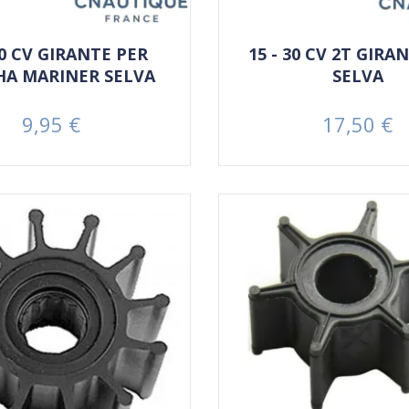
70 CV GIRANTE PER
15 - 30 CV 2T GIRA
A MARINER SELVA
SELVA
9,95 €
17,50 €
Prezzo
Prezzo