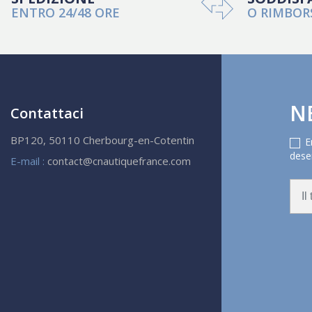
ENTRO 24/48 ORE
O RIMBOR
N
Contattaci
BP120, 50110 Cherbourg-en-Cotentin
E
deser
E-mail :
contact@cnautiquefrance.com