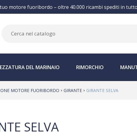
 tuo motore fuoribordo – oltre 40.000 ricambi spediti in tutt
EZZATURA DEL MARINAIO
RIMORCHIO
MANUT
IONE MOTORE FUORIBORDO
GIRANTE
GIRANTE SELVA
NTE SELVA