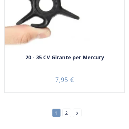
20 - 35 CV Girante per Mercury
7,95 €
Prezzo

1
2