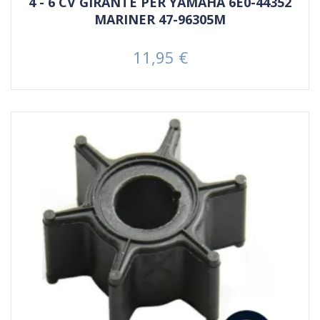
4 - 6 CV GIRANTE PER YAMAHA 6E0-44352
MARINER 47-96305M
11,95 €
Prezzo