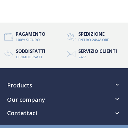
PAGAMENTO
SPEDIZIONE
100% SICURO
ENTRO 24/48 ORE
SODDISFATTI
SERVIZIO CLIENTI
O RIMBORSATI
24/7
Products

Our company

Contattaci
