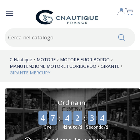

C Nautique
MOTORE
MOTORE FUORIBORDO
MANUTENZIONE MOTORE FUORIBORDO
GIRANTE
GIRANTE MERCURY
Ordina in:
,
,
4
7
:
4
2
:
3
3
Ore
Minuto/i
Secondo/i