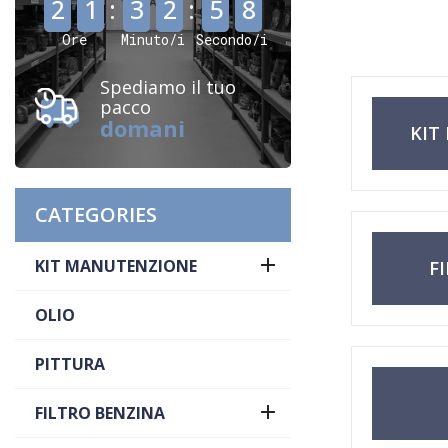
2
1
:
3
2
:
5
7
Ore
Minuto/i
Secondo/i
Spediamo il tuo
pacco
domani
KIT
CATEGORIES

KIT MANUTENZIONE
F
OLIO
PITTURA

FILTRO BENZINA