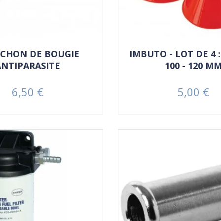
CHON DE BOUGIE
IMBUTO - LOT DE 4 : 
ANTIPARASITE
100 - 120 M
6,50 €
5,00 €
Prezzo
Prezzo