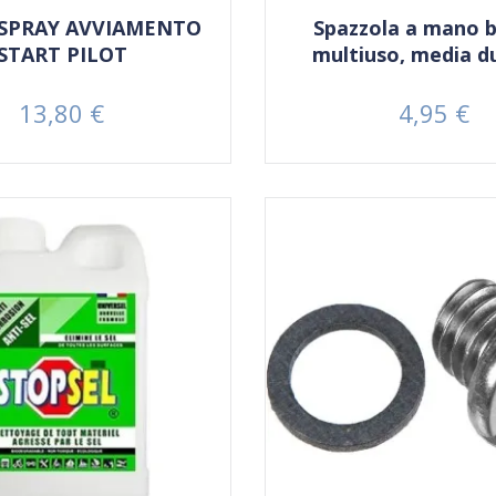
 SPRAY AVVIAMENTO
Spazzola a mano b
START PILOT
multiuso, media d
13,80 €
4,95 €
Prezzo
Prezzo