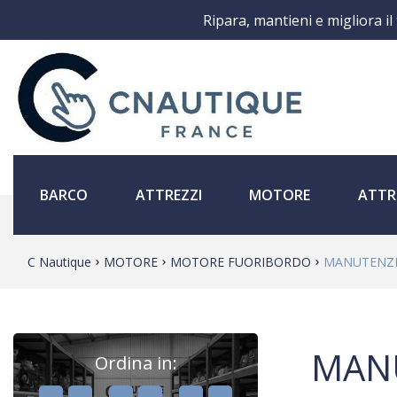
Ripara, mantieni e migliora il
BARCO
ATTREZZI
MOTORE
ATTR
C Nautique
MOTORE
MOTORE FUORIBORDO
MANUTENZ
MAN
Ordina in:
,
,