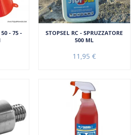
50 - 75 -
STOPSEL RC - SPRUZZATORE
M
500 ML
11,95 €
Prezzo