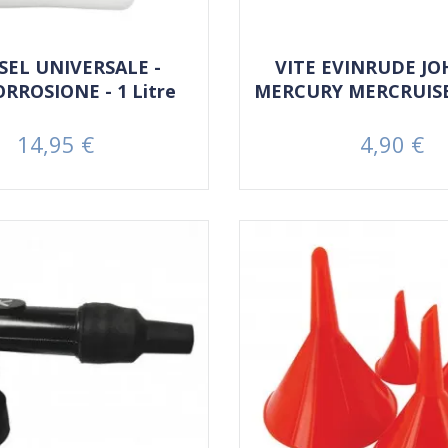
SEL UNIVERSALE -
VITE EVINRUDE J
RROSIONE - 1 Litre
MERCURY MERCRUIS
14,95 €
4,90 €
Prezzo
Prezzo