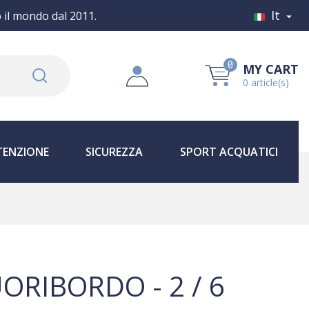
It
o il mondo dal 2011.

0
MY CART
0 article(s)
ENZIONE
SICUREZZA
SPORT ACQUATICI
UORIBORDO
- 2 / 6