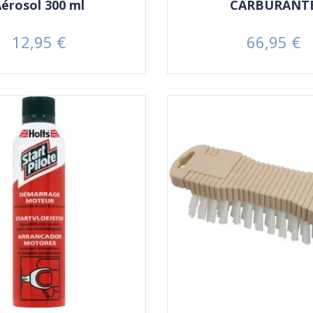
érosol 300 ml
CARBURANT
12,95 €
66,95 €
Prezzo
Prezzo